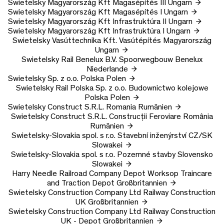
Swietelsky Magyarország Kft
Magasépítés III
Ungarn
Swietelsky Magyarország Kft
Magasépítés I
Ungarn
Swietelsky Magyarország Kft
Infrastruktúra II
Ungarn
Swietelsky Magyarország Kft
Infrastruktúra I
Ungarn
Swietelsky Vasúttechnika Kft.
Vasútépítés Magyarország
Ungarn
Swietelsky Rail Benelux B.V.
Spoorwegbouw Benelux
Niederlande
Swietelsky Sp. z o.o.
Polska
Polen
Swietelsky Rail Polska Sp. z o.o.
Budownictwo kolejowe
Polska
Polen
Swietelsky Construct S.R.L.
Romania
Rumänien
Swietelsky Construct S.R.L.
Construcții Feroviare România
Rumänien
Swietelsky-Slovakia spol. s r.o.
Stavební inženýrství CZ/SK
Slowakei
Swietelsky-Slovakia spol. s r.o.
Pozemné stavby Slovensko
Slowakei
Harry Needle Railroad Company Depot
Worksop Traincare
and Traction Depot
Großbritannien
Swietelsky Construction Company Ltd
Railway Construction
UK
Großbritannien
Swietelsky Construction Company Ltd
Railway Construction
UK - Depot
Großbritannien