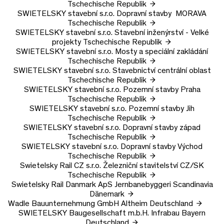
Tschechische Republik
SWIETELSKY stavební s.r.o.
Dopravní stavby MORAVA
Tschechische Republik
SWIETELSKY stavební s.r.o.
Stavební inženýrství - Velké
projekty
Tschechische Republik
SWIETELSKY stavební s.r.o.
Mosty a speciální zakládání
Tschechische Republik
SWIETELSKY stavební s.r.o.
Stavebnictví centrální oblast
Tschechische Republik
SWIETELSKY stavební s.r.o.
Pozemní stavby Praha
Tschechische Republik
SWIETELSKY stavební s.r.o.
Pozemní stavby Jih
Tschechische Republik
SWIETELSKY stavební s.r.o.
Dopravní stavby západ
Tschechische Republik
SWIETELSKY stavební s.r.o.
Dopravní stavby Východ
Tschechische Republik
Swietelsky Rail CZ s.r.o.
Železniční stavitelství CZ/SK
Tschechische Republik
Swietelsky Rail Danmark ApS
Jernbanebyggeri Scandinavia
Dänemark
Wadle Bauunternehmung GmbH
Altheim
Deutschland
SWIETELSKY Baugesellschaft m.b.H.
Infrabau Bayern
Deutschland