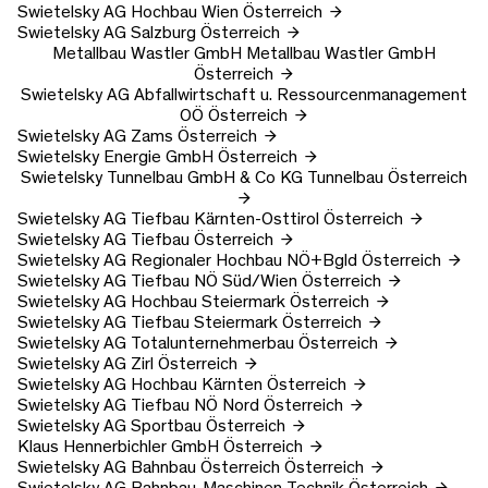
Swietelsky AG
Hochbau Wien
Österreich
Swietelsky AG
Salzburg
Österreich
Metallbau Wastler GmbH
Metallbau Wastler GmbH
Österreich
Swietelsky AG
Abfallwirtschaft u. Ressourcenmanagement
OÖ
Österreich
Swietelsky AG
Zams
Österreich
Swietelsky Energie GmbH
Österreich
Swietelsky Tunnelbau GmbH & Co KG
Tunnelbau
Österreich
Swietelsky AG
Tiefbau Kärnten-Osttirol
Österreich
Swietelsky AG
Tiefbau
Österreich
Swietelsky AG
Regionaler Hochbau NÖ+Bgld
Österreich
Swietelsky AG
Tiefbau NÖ Süd/Wien
Österreich
Swietelsky AG
Hochbau Steiermark
Österreich
Swietelsky AG
Tiefbau Steiermark
Österreich
Swietelsky AG
Totalunternehmerbau
Österreich
Swietelsky AG
Zirl
Österreich
Swietelsky AG
Hochbau Kärnten
Österreich
Swietelsky AG
Tiefbau NÖ Nord
Österreich
Swietelsky AG
Sportbau
Österreich
Klaus Hennerbichler GmbH
Österreich
Swietelsky AG
Bahnbau Österreich
Österreich
Swietelsky AG
Bahnbau-Maschinen Technik
Österreich