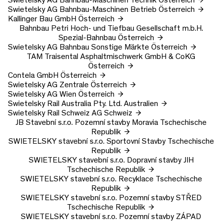
Swietelsky AG
Bahnbau-Maschinen Betrieb
Österreich
Kallinger Bau GmbH
Österreich
Bahnbau Petri Hoch- und Tiefbau Gesellschaft m.b.H.
Spezial-Bahnbau
Österreich
Swietelsky AG
Bahnbau Sonstige Märkte
Österreich
TAM Traisental Asphaltmischwerk GmbH & CoKG
Österreich
Contela GmbH
Österreich
Swietelsky AG
Zentrale
Österreich
Swietelsky AG
Wien
Österreich
Swietelsky Rail Australia Pty. Ltd.
Australien
Swietelsky Rail Schweiz AG
Schweiz
JB Stavební s.r.o.
Pozemní stavby Moravia
Tschechische
Republik
SWIETELSKY stavební s.r.o.
Sportovní Stavby
Tschechische
Republik
SWIETELSKY stavební s.r.o.
Dopravní stavby JIH
Tschechische Republik
SWIETELSKY stavební s.r.o.
Recyklace
Tschechische
Republik
SWIETELSKY stavební s.r.o.
Pozemní stavby STŘED
Tschechische Republik
SWIETELSKY stavební s.r.o.
Pozemní stavby ZÁPAD