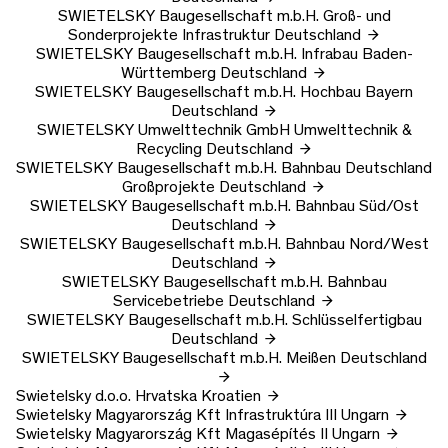
SWIETELSKY Baugesellschaft m.b.H.
Groß- und
Sonderprojekte Infrastruktur
Deutschland
SWIETELSKY Baugesellschaft m.b.H.
Infrabau Baden-
Württemberg
Deutschland
SWIETELSKY Baugesellschaft m.b.H.
Hochbau Bayern
Deutschland
SWIETELSKY Umwelttechnik GmbH
Umwelttechnik &
Recycling
Deutschland
SWIETELSKY Baugesellschaft m.b.H.
Bahnbau Deutschland
Großprojekte
Deutschland
SWIETELSKY Baugesellschaft m.b.H.
Bahnbau Süd/Ost
Deutschland
SWIETELSKY Baugesellschaft m.b.H.
Bahnbau Nord/West
Deutschland
SWIETELSKY Baugesellschaft m.b.H.
Bahnbau
Servicebetriebe
Deutschland
SWIETELSKY Baugesellschaft m.b.H.
Schlüsselfertigbau
Deutschland
SWIETELSKY Baugesellschaft m.b.H.
Meißen
Deutschland
Swietelsky d.o.o.
Hrvatska
Kroatien
Swietelsky Magyarország Kft
Infrastruktúra III
Ungarn
Swietelsky Magyarország Kft
Magasépítés II
Ungarn